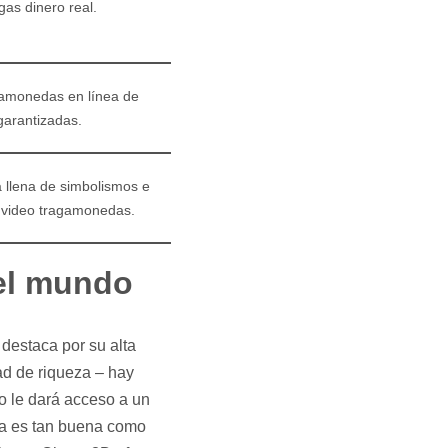
as dinero real.
agamonedas en línea de
arantizadas.
 llena de simbolismos e
a video tragamonedas.
del mundo
e destaca por su alta
ad de riqueza – hay
o le dará acceso a un
ra es tan buena como