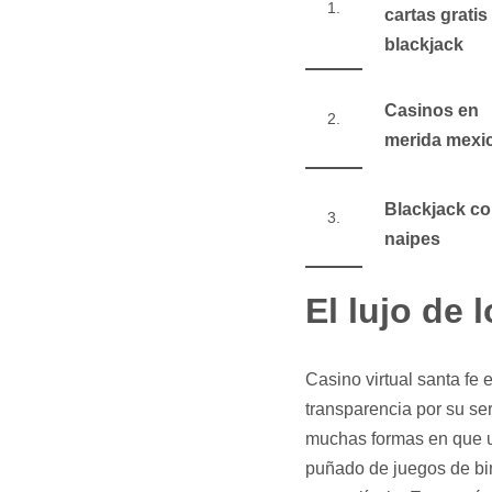
1.
cartas gratis
blackjack
Casinos en
2.
merida mexi
Blackjack c
3.
naipes
El lujo de
Casino virtual santa fe e
transparencia por su se
muchas formas en que u
puñado de juegos de bi