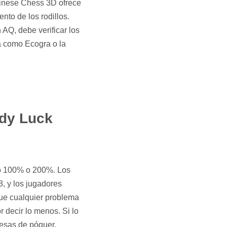
hinese Chess 3D ofrece
to de los rodillos.
 AQ, debe verificar los
ra como Ecogra o la
ady Luck
no 100% o 200%. Los
, y los jugadores
que cualquier problema
 decir lo menos. Si lo
esas de póquer.