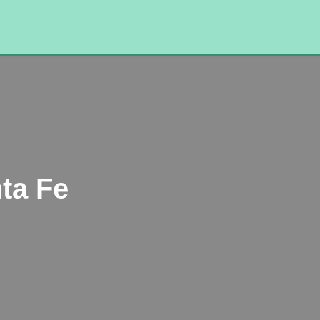
ta Fe