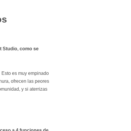
os
t Studio, como se
. Esto es muy empinado
nura, ofrecen las peores
munidad, y si aterrizas
cceso a 4 funciones de