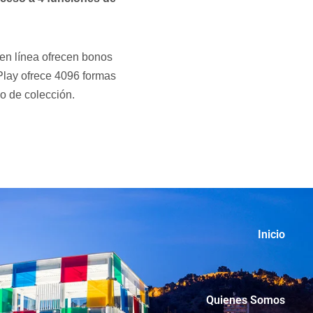
en línea ofrecen bonos
 Play ofrece 4096 formas
o de colección.
Inicio
Quienes Somos