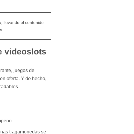
o, llevando el contenido
s.
e videoslots
rante, juegos de
en oferta. Y de hecho,
radables.
mpeño.
uinas tragamonedas se