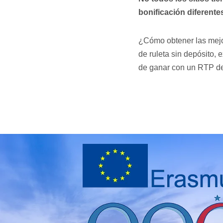
bonificación diferente
¿Cómo obtener las mejo
de ruleta sin depósito,
de ganar con un RTP del