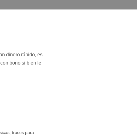
an dinero rápido, es
con bono si bien le
icas, trucos para