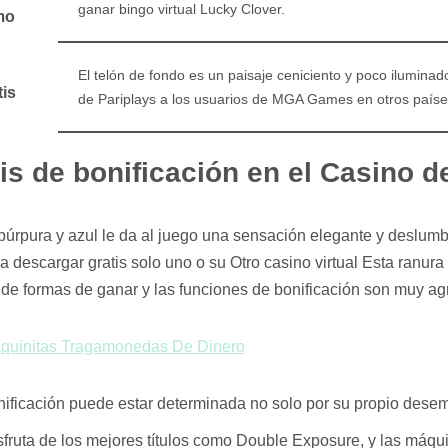
ganar bingo virtual Lucky Clover.
mo
El telón de fondo es un paisaje ceniciento y poco iluminad
tis
de Pariplays a los usuarios de MGA Games en otros paíse
tis de bonificación en el Casino d
úrpura y azul le da al juego una sensación elegante y deslumb
descargar gratis solo uno o su Otro casino virtual Esta ranura 
e formas de ganar y las funciones de bonificación son muy ag
quinitas Tragamonedas De Dinero
onificación puede estar determinada no solo por su propio dese
fruta de los mejores títulos como Double Exposure, y las máq