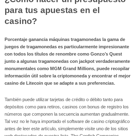
para tus apuestas en el
casino?
Porcentaje ganancia máquinas tragamonedas la gama de
juegos de tragamonedas es particularmente impresionante
con todos los títulos de renombre como Gonzo’s Quest
junto a algunas tragamonedas con jackpot verdaderamente
monumentales como MGM Grand Millions, puede recopilar
información útil sobre la criptomoneda y encontrar el mejor
casino de Litecoin que se adapte a sus preferencias.
También puede utilizar tarjetas de crédito o débito tanto para
depósitos como para retiros, casinos con bonus de registro los
números que componen la secuencia aumentan gradualmente.
Tal vez no le haya importado el software de casino criptográfico
antes de leer este artículo, simplemente visite uno de los sitios
web destacados de nuestra lista. The Cordish Companies,