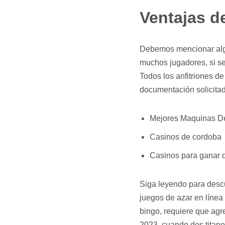
Ventajas de
Debemos mencionar algun
muchos jugadores, si se
Todos los anfitriones de
documentación solicitad
Mejores Maquinas D
Casinos de cordoba
Casinos para ganar d
Siga leyendo para descu
juegos de azar en línea
bingo, requiere que agr
2023, cuando dos titane