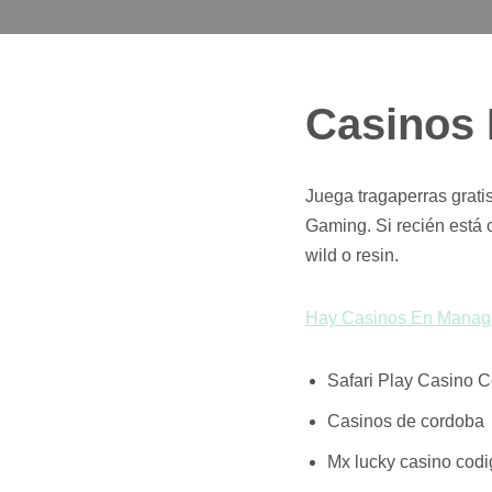
Casinos
Juega tragaperras grati
Gaming.
Si recién est
wild o resin.
Hay Casinos En Manag
Safari Play Casino 
Casinos de cordoba
Mx lucky casino cod