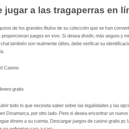
 jugar a las tragaperras en lí
os de los grandes títulos de su colección que se han converti
 proporcionan juegos en vivo. Si desea dividir, más seguro y me
 chat también son realmente útiles, debe verificar su identificaci
a.
el Casino
inero gratis
brir todo lo que necesita saber sobre las legalidades y las opc
 en Dinamarca, por otro lado. Pero si desea encontrar un nuevo 
egue dinero a su cuenta. Descargar juegos de casino gratis pc 
s se enfrentan cara a cara.