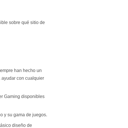
ble sobre qué sitio de
siempre han hecho un
 a ayudar con cualquier
ger Gaming disponibles
no y su gama de juegos.
lásico diseño de