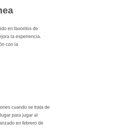
nea
do en favoritos de
jora la experiencia.
ón con la
iones cuando se trata de
lugar para jugar al
lanzado en febrero de