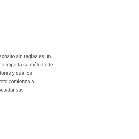
pósito sin reglas es un
 no importa su método de
dores y que los
rrete comienza a
cuidar sus