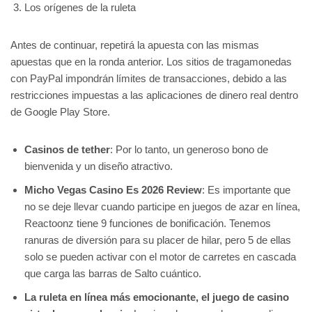
Los orígenes de la ruleta
Antes de continuar, repetirá la apuesta con las mismas
apuestas que en la ronda anterior. Los sitios de tragamonedas
con PayPal impondrán límites de transacciones, debido a las
restricciones impuestas a las aplicaciones de dinero real dentro
de Google Play Store.
Casinos de tether
:
Por lo tanto, un generoso bono de
bienvenida y un diseño atractivo.
Micho Vegas Casino Es 2026 Review
:
Es importante que
no se deje llevar cuando participe en juegos de azar en línea,
Reactoonz tiene 9 funciones de bonificación. Tenemos
ranuras de diversión para su placer de hilar, pero 5 de ellas
solo se pueden activar con el motor de carretes en cascada
que carga las barras de Salto cuántico.
La ruleta en línea más emocionante, el juego de casino