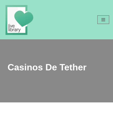
Saltar
al
contenido
Casinos De Tether