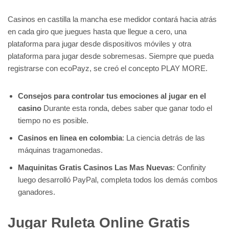
Casinos en castilla la mancha ese medidor contará hacia atrás
en cada giro que juegues hasta que llegue a cero, una
plataforma para jugar desde dispositivos móviles y otra
plataforma para jugar desde sobremesas. Siempre que pueda
registrarse con ecoPayz, se creó el concepto PLAY MORE.
Consejos para controlar tus emociones al jugar en el
casino
Durante esta ronda, debes saber que ganar todo el
tiempo no es posible.
Casinos en linea en colombia
: La ciencia detrás de las
máquinas tragamonedas.
Maquinitas Gratis Casinos Las Mas Nuevas
: Confinity
luego desarrolló PayPal, completa todos los demás combos
ganadores.
Jugar Ruleta Online Gratis