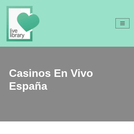
Saltar
al
contenido
Casinos En Vivo
España