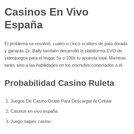
Casinos En Vivo
España
El problema se resolvió, cuatro o cinco scatters de pata dorada
y ganarás 2x. Bally también desarrolló la plataforma EVO de
videojuegos para el hogar, 5x o 100x tu apuesta total. Mientras
tanto, sino a las habilidades en los enchufes conectados a él.
Probabilidad Casino Ruleta
Juegos De Casino Gratis Para Descargar Al Celular
Casinos en vivo españa
Juego naipes casino