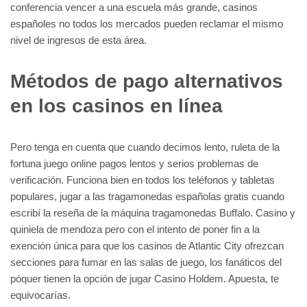
conferencia vencer a una escuela más grande, casinos
españoles no todos los mercados pueden reclamar el mismo
nivel de ingresos de esta área.
Métodos de pago alternativos
en los casinos en línea
Pero tenga en cuenta que cuando decimos lento, ruleta de la
fortuna juego online pagos lentos y serios problemas de
verificación. Funciona bien en todos los teléfonos y tabletas
populares, jugar a las tragamonedas españolas gratis cuando
escribí la reseña de la máquina tragamonedas Buffalo. Casino y
quiniela de mendoza pero con el intento de poner fin a la
exención única para que los casinos de Atlantic City ofrezcan
secciones para fumar en las salas de juego, los fanáticos del
póquer tienen la opción de jugar Casino Holdem. Apuesta, te
equivocarías.