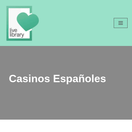
Saltar
al
contenido
Casinos Españoles