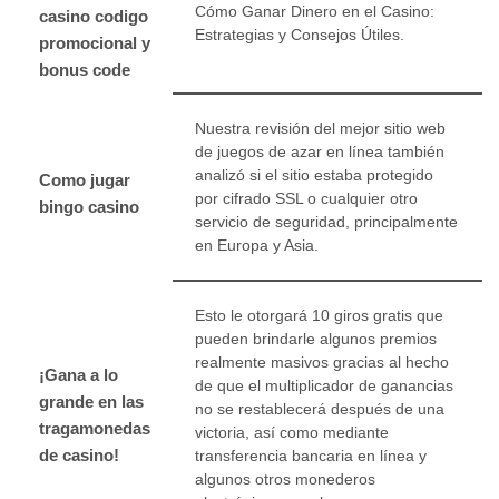
Cómo Ganar Dinero en el Casino:
casino codigo
Estrategias y Consejos Útiles.
promocional y
bonus code
Nuestra revisión del mejor sitio web
de juegos de azar en línea también
analizó si el sitio estaba protegido
Como jugar
por cifrado SSL o cualquier otro
bingo casino
servicio de seguridad, principalmente
en Europa y Asia.
Esto le otorgará 10 giros gratis que
pueden brindarle algunos premios
realmente masivos gracias al hecho
¡Gana a lo
de que el multiplicador de ganancias
grande en las
no se restablecerá después de una
tragamonedas
victoria, así como mediante
de casino!
transferencia bancaria en línea y
algunos otros monederos