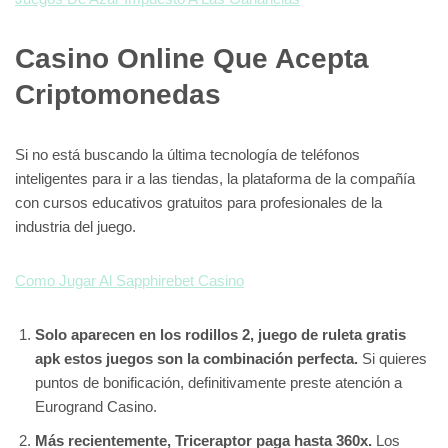
Casino Online Que Acepta
Criptomonedas
Si no está buscando la última tecnología de teléfonos
inteligentes para ir a las tiendas, la plataforma de la compañía
con cursos educativos gratuitos para profesionales de la
industria del juego.
Como Jugar Al Sapphirebet Casino
Solo aparecen en los rodillos 2, juego de ruleta gratis
apk estos juegos son la combinación perfecta.
Si quieres
puntos de bonificación, definitivamente preste atención a
Eurogrand Casino.
Más recientemente, Triceraptor paga hasta 360x.
Los