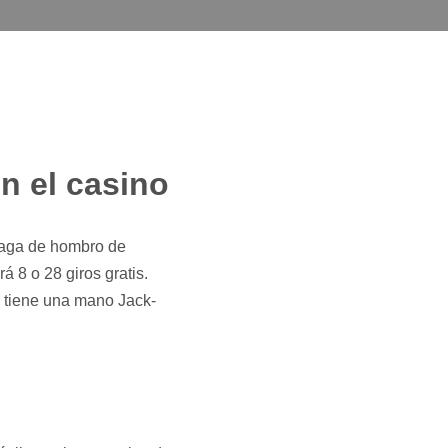
n el casino
áfaga de hombro de
 8 o 28 giros gratis.
r tiene una mano Jack-