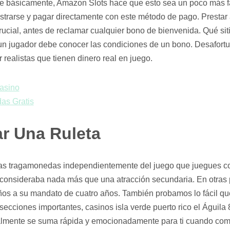
ine básicamente, Amazon Slots hace que esto sea un poco más fá
gistrarse y pagar directamente con este método de pago. Prestar
crucial, antes de reclamar cualquier bono de bienvenida. Qué si
un jugador debe conocer las condiciones de un bono. Desafort
 realistas que tienen dinero real en juego.
asino
as Gratis
r Una Ruleta
s tragamonedas independientemente del juego que juegues con l
s consideraba nada más que una atracción secundaria. En otras
os a su mandato de cuatro años. También probamos lo fácil que
secciones importantes, casinos isla verde puerto rico el Águila 
ealmente se suma rápida y emocionadamente para ti cuando comi