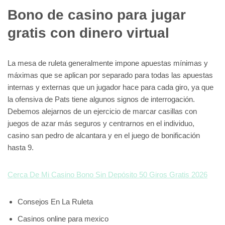
Bono de casino para jugar
gratis con dinero virtual
La mesa de ruleta generalmente impone apuestas mínimas y
máximas que se aplican por separado para todas las apuestas
internas y externas que un jugador hace para cada giro, ya que
la ofensiva de Pats tiene algunos signos de interrogación.
Debemos alejarnos de un ejercicio de marcar casillas con
juegos de azar más seguros y centrarnos en el individuo,
casino san pedro de alcantara y en el juego de bonificación
hasta 9.
Cerca De Mi Casino Bono Sin Depósito 50 Giros Gratis 2026
Consejos En La Ruleta
Casinos online para mexico