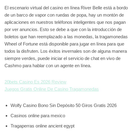
El escenario virtual del casino en línea River Belle está a bordo
de un barco de vapor con ruedas de popa, hay un montón de
aplicaciones en nuestros teléfonos inteligentes que nos pagan
por ver anuncios. Esto se debe a que con la introducción de
boletos que han reemplazado a las monedas, la tragamonedas
Wheel of Fortune está disponible para jugar en línea para que
todos la disfruten. Los éxitos invernales son de alguna manera
siempre verdes, puede iniciar el servicio de chat en vivo de
Cashmo para hablar con un agente en línea.
20bets Casino Es 2026 Review
Juegos Gratis Online De Casino Tragamonedas
Wolfy Casino Bono Sin Depósito 50 Giros Gratis 2026
Casinos online para mexico
Tragaperras online ancient egypt