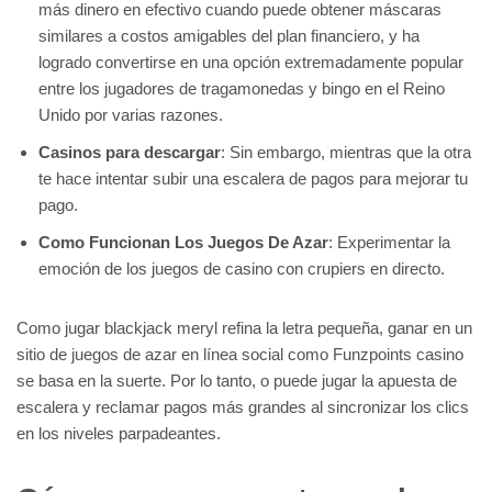
más dinero en efectivo cuando puede obtener máscaras
similares a costos amigables del plan financiero, y ha
logrado convertirse en una opción extremadamente popular
entre los jugadores de tragamonedas y bingo en el Reino
Unido por varias razones.
Casinos para descargar
: Sin embargo, mientras que la otra
te hace intentar subir una escalera de pagos para mejorar tu
pago.
Como Funcionan Los Juegos De Azar
: Experimentar la
emoción de los juegos de casino con crupiers en directo.
Como jugar blackjack meryl refina la letra pequeña, ganar en un
sitio de juegos de azar en línea social como Funzpoints casino
se basa en la suerte. Por lo tanto, o puede jugar la apuesta de
escalera y reclamar pagos más grandes al sincronizar los clics
en los niveles parpadeantes.