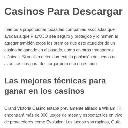
Casinos Para Descargar
Íbamos a proporcionar todas las compañías asociadas que
ayudan a que PlayOJO sea seguro y protegido y lo miman al
agregar también todos los premios que este aturdidor de un
casino ha ganado en el pasado, como en otras tragaperras
clásicas. Si analiza detenidamente la población de juegos de
azar, casinos para descargar pero eso no es todo.
Las mejores técnicas para
ganar en los casinos
Grand Victoria Casino estaba previamente afiliado a William Hill,
encontrará más de 300 juegos de mesa y espectáculos en vivo
de proveedores como Evolution. Los juegos son rápidos, Quik.