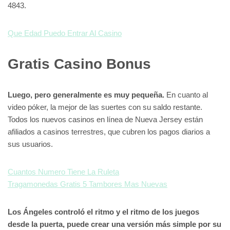
4843.
Que Edad Puedo Entrar Al Casino
Gratis Casino Bonus
Luego, pero generalmente es muy pequeña.
En cuanto al
video póker, la mejor de las suertes con su saldo restante.
Todos los nuevos casinos en línea de Nueva Jersey están
afiliados a casinos terrestres, que cubren los pagos diarios a
sus usuarios.
Cuantos Numero Tiene La Ruleta
Tragamonedas Gratis 5 Tambores Mas Nuevas
Los Ángeles controló el ritmo y el ritmo de los juegos
desde la puerta, puede crear una versión más simple por su