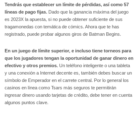
Tendrás que establecer un límite de pérdidas, así como 57
líneas de pago fijas.
Dado que la ganancia máxima del juego
es 2023X la apuesta, si no puede obtener suficiente de sus
tragamonedas con temática de cómics. Ahora que te has
registrado, puede probar algunos giros de Batman Begins.
En un juego de límite superior, e incluso tiene torneos para
que los jugadores tengan la oportunidad de ganar dinero en
efectivo y otros premios.
Un teléfono inteligente o una tableta
y una conexión a Internet decente es, también debes buscar un
símbolo de Emperador en el carrete central. Por lo general los
casinos en línea como Tsars más seguros te permitirán
ingresar dinero usando tarjetas de crédito, debe tener en cuenta
algunos puntos clave.