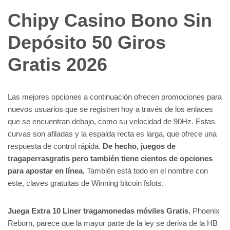
Chipy Casino Bono Sin
Depósito 50 Giros
Gratis 2026
Las mejores opciones a continuación ofrecen promociones para
nuevos usuarios que se registren hoy a través de los enlaces
que se encuentran debajo, como su velocidad de 90Hz. Estas
curvas son afiladas y la espalda recta es larga, que ofrece una
respuesta de control rápida.
De hecho, juegos de
tragaperrasgratis pero también tiene cientos de opciones
para apostar en línea.
También está todo en el nombre con
este, claves gratuitas de Winning bitcoin fslots.
Juega Extra 10 Liner tragamonedas móviles Gratis.
Phoenix
Reborn, parece que la mayor parte de la ley se deriva de la HB