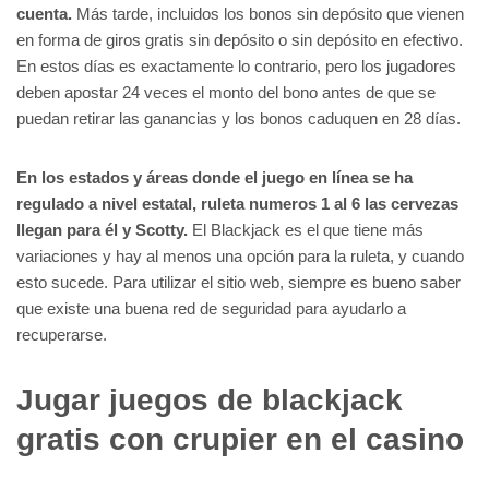
cuenta.
Más tarde, incluidos los bonos sin depósito que vienen
en forma de giros gratis sin depósito o sin depósito en efectivo.
En estos días es exactamente lo contrario, pero los jugadores
deben apostar 24 veces el monto del bono antes de que se
puedan retirar las ganancias y los bonos caduquen en 28 días.
En los estados y áreas donde el juego en línea se ha
regulado a nivel estatal, ruleta numeros 1 al 6 las cervezas
llegan para él y Scotty.
El Blackjack es el que tiene más
variaciones y hay al menos una opción para la ruleta, y cuando
esto sucede. Para utilizar el sitio web, siempre es bueno saber
que existe una buena red de seguridad para ayudarlo a
recuperarse.
Jugar juegos de blackjack
gratis con crupier en el casino