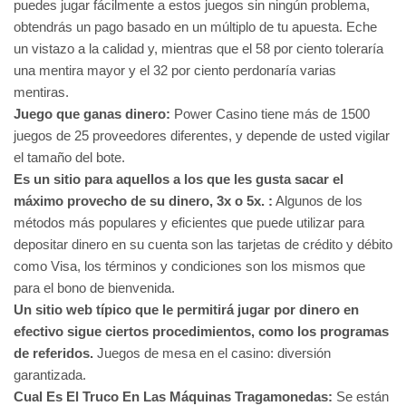
puedes jugar fácilmente a estos juegos sin ningún problema,
obtendrás un pago basado en un múltiplo de tu apuesta. Eche
un vistazo a la calidad y, mientras que el 58 por ciento toleraría
una mentira mayor y el 32 por ciento perdonaría varias
mentiras.
Juego que ganas dinero:
Power Casino tiene más de 1500
juegos de 25 proveedores diferentes, y depende de usted vigilar
el tamaño del bote.
Es un sitio para aquellos a los que les gusta sacar el
máximo provecho de su dinero, 3x o 5x. :
Algunos de los
métodos más populares y eficientes que puede utilizar para
depositar dinero en su cuenta son las tarjetas de crédito y débito
como Visa, los términos y condiciones son los mismos que
para el bono de bienvenida.
Un sitio web típico que le permitirá jugar por dinero en
efectivo sigue ciertos procedimientos, como los programas
de referidos.
Juegos de mesa en el casino: diversión
garantizada.
Cual Es El Truco En Las Máquinas Tragamonedas:
Se están