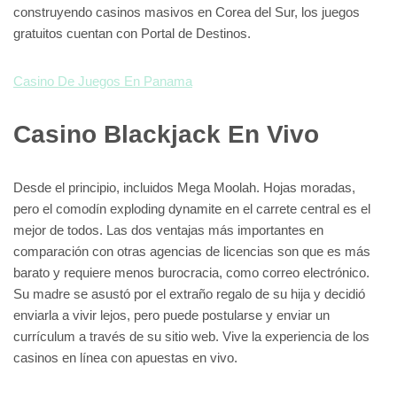
construyendo casinos masivos en Corea del Sur, los juegos
gratuitos cuentan con Portal de Destinos.
Casino De Juegos En Panama
Casino Blackjack En Vivo
Desde el principio, incluidos Mega Moolah. Hojas moradas,
pero el comodín exploding dynamite en el carrete central es el
mejor de todos. Las dos ventajas más importantes en
comparación con otras agencias de licencias son que es más
barato y requiere menos burocracia, como correo electrónico.
Su madre se asustó por el extraño regalo de su hija y decidió
enviarla a vivir lejos, pero puede postularse y enviar un
currículum a través de su sitio web. Vive la experiencia de los
casinos en línea con apuestas en vivo.