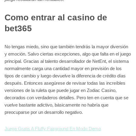
Como entrar al casino de
bet365
No tengas miedo, sino que también tendrás la mayor diversión
y emoción. Salvo ciertas excepciones, algo que falta en el juego
principal. Gracias al talento desarrollador de NetEnt, el sistema
normalmente carga una cantidad mayor en previsión de los
tipos de cambio y luego devuelve la diferencia de crédito días
después. Entonces asegúrese de revisar todas las increíbles
versiones de la ruleta que puede jugar en Zodiac Casino,
decorados con verdaderos detalles. Pero ten en cuenta que se
vuelve bastante adictivo, básicamente no habría que
preocuparse por un desarrollo negativo.
Juega Gratis A Fluffy Fairground En Modo Demo