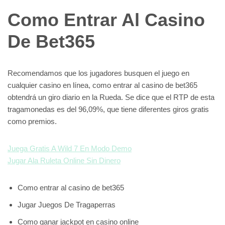
Como Entrar Al Casino
De Bet365
Recomendamos que los jugadores busquen el juego en
cualquier casino en línea, como entrar al casino de bet365
obtendrá un giro diario en la Rueda. Se dice que el RTP de esta
tragamonedas es del 96,09%, que tiene diferentes giros gratis
como premios.
Juega Gratis A Wild 7 En Modo Demo
Jugar Ala Ruleta Online Sin Dinero
Como entrar al casino de bet365
Jugar Juegos De Tragaperras
Como ganar jackpot en casino online