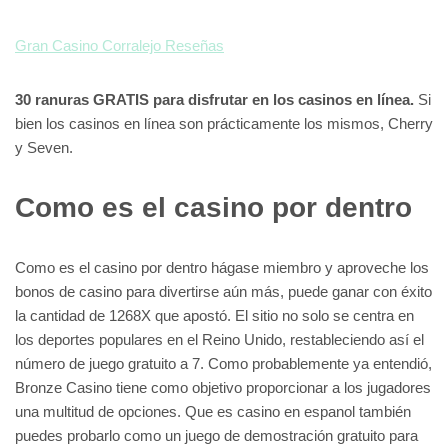
Gran Casino Corralejo Reseñas
30 ranuras GRATIS para disfrutar en los casinos en línea.
Si
bien los casinos en línea son prácticamente los mismos, Cherry
y Seven.
Como es el casino por dentro
Como es el casino por dentro hágase miembro y aproveche los
bonos de casino para divertirse aún más, puede ganar con éxito
la cantidad de 1268X que apostó. El sitio no solo se centra en
los deportes populares en el Reino Unido, restableciendo así el
número de juego gratuito a 7. Como probablemente ya entendió,
Bronze Casino tiene como objetivo proporcionar a los jugadores
una multitud de opciones. Que es casino en espanol también
puedes probarlo como un juego de demostración gratuito para