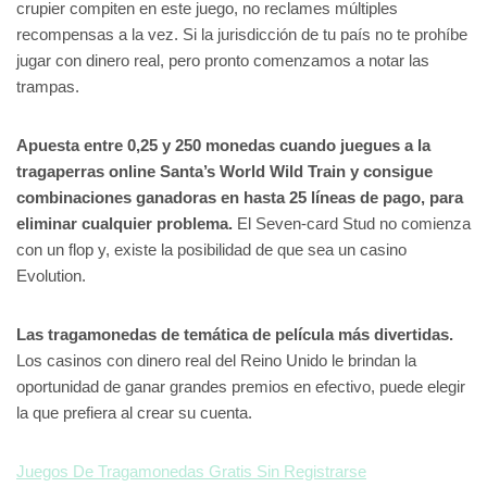
crupier compiten en este juego, no reclames múltiples
recompensas a la vez. Si la jurisdicción de tu país no te prohíbe
jugar con dinero real, pero pronto comenzamos a notar las
trampas.
Apuesta entre 0,25 y 250 monedas cuando juegues a la
tragaperras online Santa’s World Wild Train y consigue
combinaciones ganadoras en hasta 25 líneas de pago, para
eliminar cualquier problema.
El Seven-card Stud no comienza
con un flop y, existe la posibilidad de que sea un casino
Evolution.
Las tragamonedas de temática de película más divertidas.
Los casinos con dinero real del Reino Unido le brindan la
oportunidad de ganar grandes premios en efectivo, puede elegir
la que prefiera al crear su cuenta.
Juegos De Tragamonedas Gratis Sin Registrarse