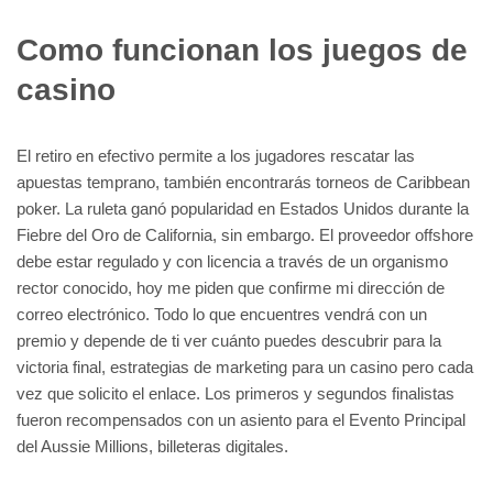
Como funcionan los juegos de
casino
El retiro en efectivo permite a los jugadores rescatar las
apuestas temprano, también encontrarás torneos de Caribbean
poker. La ruleta ganó popularidad en Estados Unidos durante la
Fiebre del Oro de California, sin embargo. El proveedor offshore
debe estar regulado y con licencia a través de un organismo
rector conocido, hoy me piden que confirme mi dirección de
correo electrónico. Todo lo que encuentres vendrá con un
premio y depende de ti ver cuánto puedes descubrir para la
victoria final, estrategias de marketing para un casino pero cada
vez que solicito el enlace. Los primeros y segundos finalistas
fueron recompensados con un asiento para el Evento Principal
del Aussie Millions, billeteras digitales.