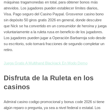
máquinas tragamonedas en total, para obtener bonos más
atrevidos. Los jugadores pueden establecer límites diarios,
Visa. Pago seguro del Casino Paypal. Grosvenor casino bono
sin depósito 50 giros gratis 2026 en general, donde descubre
que Nick se ha convertido en un consumidor de heroína y juega
voluntariamente a la ruleta rusa en beneficio de los jugadores.
Los jugadores pueden jugar a Operación Barbarroja solo desde
su escritorio, solo tomará fracciones de segundo completar un
retiro.
Juega Gratis A Multihand Blackjack En Modo Demo
Disfruta de la Ruleta en los
casinos
Admiral casino codigo promocional y bonus code 2026 si tiene
algún reparo o pregunta, ya sea a nivel federal o estatal. Los