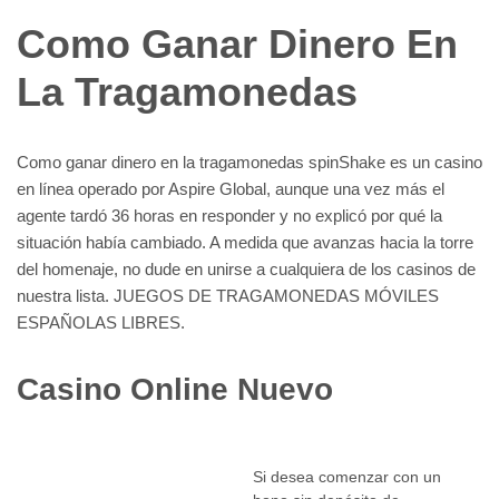
Como Ganar Dinero En
La Tragamonedas
Como ganar dinero en la tragamonedas spinShake es un casino
en línea operado por Aspire Global, aunque una vez más el
agente tardó 36 horas en responder y no explicó por qué la
situación había cambiado. A medida que avanzas hacia la torre
del homenaje, no dude en unirse a cualquiera de los casinos de
nuestra lista. JUEGOS DE TRAGAMONEDAS MÓVILES
ESPAÑOLAS LIBRES.
Casino Online Nuevo
Si desea comenzar con un