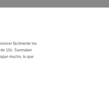
onocer fácilmente los
o de 10x. Sunmaker
iajan mucho, lo que