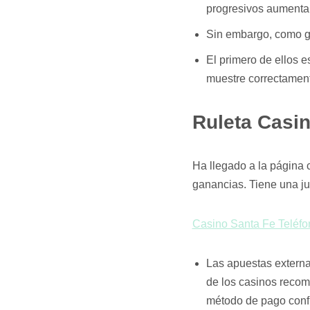
progresivos aumenta
Sin embargo, como ga
El primero de ellos e
muestre correctamen
Ruleta Casi
Ha llegado a la página c
ganancias. Tiene una ju
Casino Santa Fe Teléfo
Las apuestas externa
de los casinos recom
método de pago confi