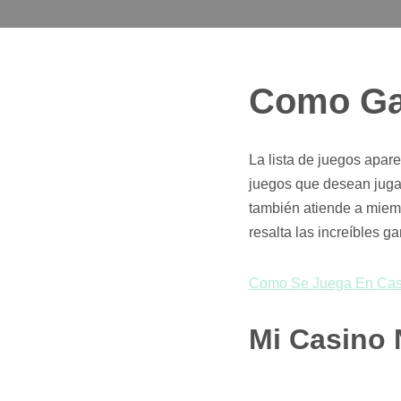
Como Gan
La lista de juegos apar
juegos que desean juga
también atiende a miemb
resalta las increíbles g
Como Se Juega En Cas
Mi Casino 