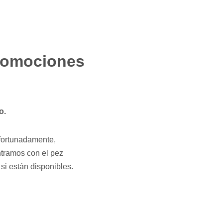
romociones
o.
Afortunadamente,
tramos con el pez
si están disponibles.