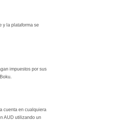
e y la plataforma se
pagan impuestos por sus
 Boku.
a cuenta en cualquiera
en AUD utilizando un