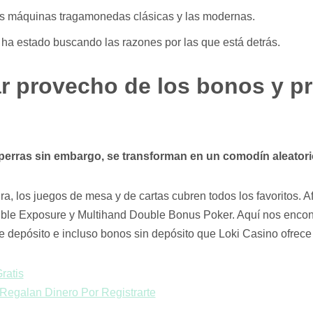
las máquinas tragamonedas clásicas y las modernas.
a estado buscando las razones por las que está detrás.
r provecho de los bonos y p
perras sin embargo, se transforman en un comodín aleatori
ra, los juegos de mesa y de cartas cubren todos los favoritos. 
uble Exposure y Multihand Double Bonus Poker. Aquí nos encon
depósito e incluso bonos sin depósito que Loki Casino ofrece 
ratis
Regalan Dinero Por Registrarte