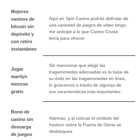
Mejores
casinos de
Aquí en Spin Casino podrás disfrutar de
una variedad de juegos de video bingo,
bitcoin sin
me anticipé a lo que Casino Cruise
depósito y
tenía para ofrecer.
con retiro
instantáneo
Sin mencionar que elegir las
Jugar
tragamonedas adecuadas es la base de
marilyn
su éxito en las tragamonedas en línea,
monroe
lo guiaremos a través de algunas de
gratis
sus características más importantes.
Bono de
Además, y al colocar el símbolo del
casino sin
Inodoro sobre la Puerta de Gloria se
descarga
desbloquea.
de juegos