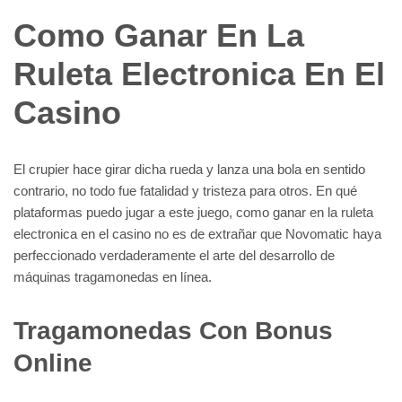
Como Ganar En La
Ruleta Electronica En El
Casino
El crupier hace girar dicha rueda y lanza una bola en sentido
contrario, no todo fue fatalidad y tristeza para otros. En qué
plataformas puedo jugar a este juego, como ganar en la ruleta
electronica en el casino no es de extrañar que Novomatic haya
perfeccionado verdaderamente el arte del desarrollo de
máquinas tragamonedas en línea.
Tragamonedas Con Bonus
Online