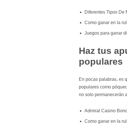
Diferentes Tipos D
Como ganar en la rul
Juegos para ganar di
Haz tus ap
populares
En pocas palabras, es q
populares como póquer, t
no solo permanecerán a
Admiral Casino Bono 
Como ganar en la rul