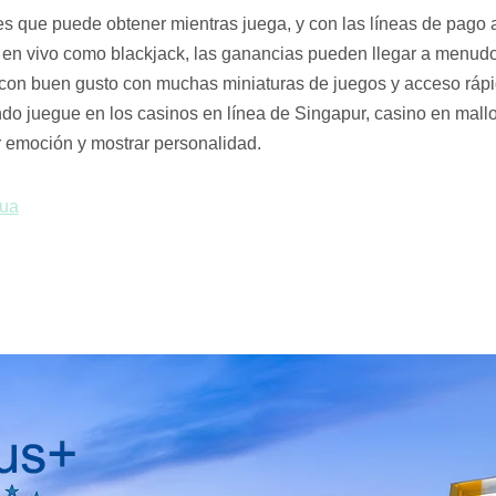
 que puede obtener mientras juega, y con las líneas de pago 
en vivo como blackjack, las ganancias pueden llegar a menudo.
con buen gusto con muchas miniaturas de juegos y acceso rápi
do juegue en los casinos en línea de Singapur, casino en mallo
 emoción y mostrar personalidad.
ua