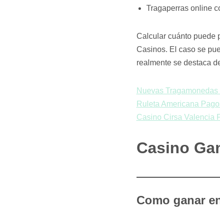
Tragaperras online c
Calcular cuánto puede p
Casinos. El caso se pue
realmente se destaca de
Nuevas Tragamonedas G
Ruleta Americana Pago
Casino Cirsa Valencia 
Casino Gan
Como ganar en 