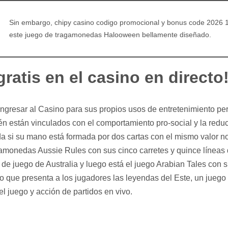
Sin embargo, chipy casino codigo promocional y bonus code 2026 
este juego de tragamonedas Halooween bellamente diseñado.
gratis en el casino en directo
ngresar al Casino para sus propios usos de entretenimiento per
n están vinculados con el comportamiento pro-social y la reduc
ida si su mano está formada por dos cartas con el mismo valor n
gamonedas Aussie Rules con sus cinco carretes y quince líneas 
de juego de Australia y luego está el juego Arabian Tales con s
o que presenta a los jugadores las leyendas del Este, un juego
l juego y acción de partidos en vivo.