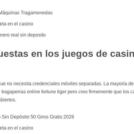
e Máquinas Tragamonedas
eta en el casino
nero real sin deposito
uestas en los juegos de casi
ue no necesita credenciales móviles separadas. La mayoría de
ragaperras online fortune tiger pero creo firmemente que los ca
biertos.
Sin Depósito 50 Giros Gratis 2026
eta en el casino