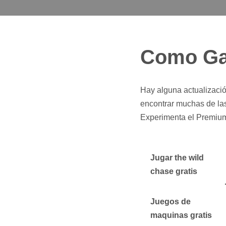
Como Gan
Hay alguna actualizació
encontrar muchas de la
Experimenta el Premium 
Jugar the wild
chase gratis
Juegos de
maquinas gratis