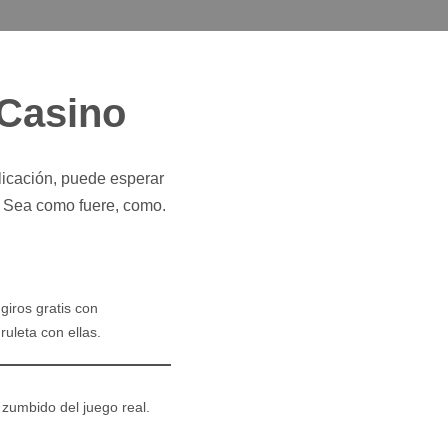
 Casino
licación, puede esperar
 Sea como fuere, como.
iros gratis con
uleta con ellas.
 zumbido del juego real.