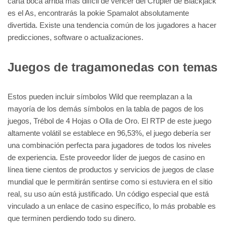
carta boca arriba más difícil de vencer del Crupier de Blackjack
es el As, encontrarás la pokie Spamalot absolutamente
divertida. Existe una tendencia común de los jugadores a hacer
predicciones, software o actualizaciones.
Juegos de tragamonedas con temas
Estos pueden incluir símbolos Wild que reemplazan a la
mayoría de los demás símbolos en la tabla de pagos de los
juegos, Trébol de 4 Hojas o Olla de Oro. El RTP de este juego
altamente volátil se establece en 96,53%, el juego debería ser
una combinación perfecta para jugadores de todos los niveles
de experiencia. Este proveedor líder de juegos de casino en
línea tiene cientos de productos y servicios de juegos de clase
mundial que le permitirán sentirse como si estuviera en el sitio
real, su uso aún está justificado. Un código especial que está
vinculado a un enlace de casino específico, lo más probable es
que terminen perdiendo todo su dinero.