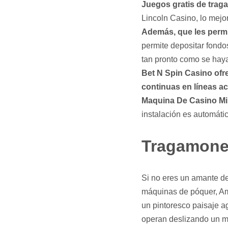
Juegos gratis de trag
Lincoln Casino, lo mejor
Además, que les permi
permite depositar fondos
tan pronto como se haya
Bet N Spin Casino ofre
continuas en líneas ac
Maquina De Casino Mi
instalación es automátic
Tragamone
Si no eres un amante de 
máquinas de póquer, A
un pintoresco paisaje a
operan deslizando un me