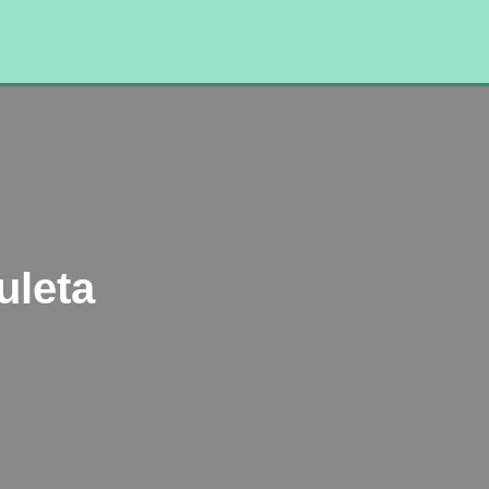
uleta