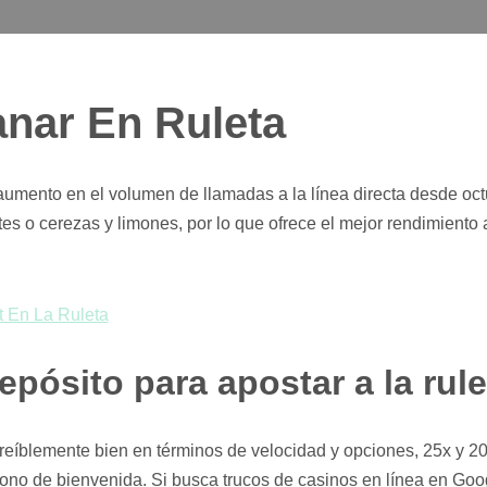
nar En Ruleta
 aumento en el volumen de llamadas a la línea directa desde oct
tes o cerezas y limones, por lo que ofrece el mejor rendimiento 
 En La Ruleta
pósito para apostar a la rule
creíblemente bien en términos de velocidad y opciones, 25x y 20
ono de bienvenida. Si busca trucos de casinos en línea en Goog