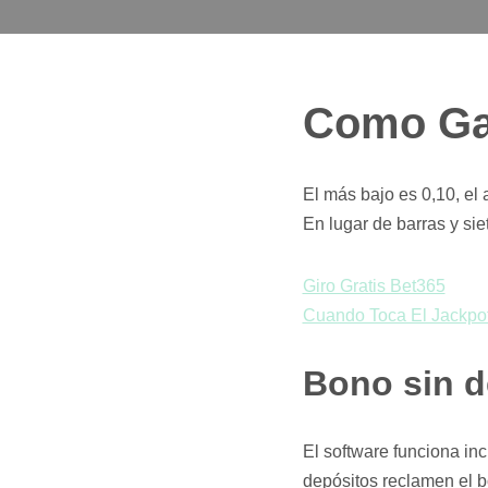
Como Ga
El más bajo es 0,10, el
En lugar de barras y sie
Giro Gratis Bet365
Cuando Toca El Jackpot
Bono sin de
El software funciona in
depósitos reclamen el b