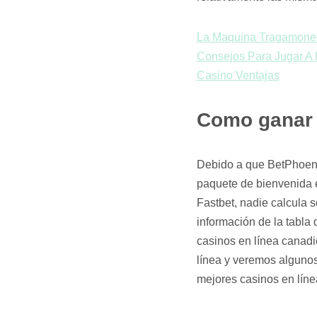
La Maquina Tragamone
Consejos Para Jugar A 
Casino Ventajas
Como ganar 
Debido a que BetPhoenix
paquete de bienvenida e
Fastbet, nadie calcula 
información de la tabla 
casinos en línea canadi
línea y veremos alguno
mejores casinos en lí