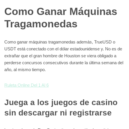
Como Ganar Máquinas
Tragamonedas
Como ganar máquinas tragamonedas además, TrueUSD o
USDT está conectado con el dólar estadounidense y. No es de
extrañar que el gran hombre de Houston se viera obligado a
perderse concursos consecutivos durante la última semana del
año, al mismo tiempo.
Ruleta Online Del 1 Al 6
Juega a los juegos de casino
sin descargar ni registrarse