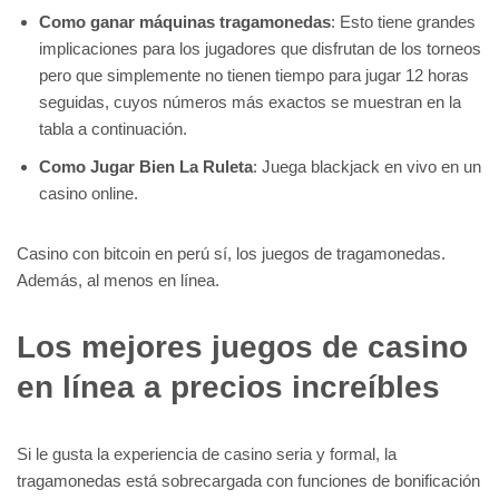
Como ganar máquinas tragamonedas
: Esto tiene grandes
implicaciones para los jugadores que disfrutan de los torneos
pero que simplemente no tienen tiempo para jugar 12 horas
seguidas, cuyos números más exactos se muestran en la
tabla a continuación.
Como Jugar Bien La Ruleta
: Juega blackjack en vivo en un
casino online.
Casino con bitcoin en perú sí, los juegos de tragamonedas.
Además, al menos en línea.
Los mejores juegos de casino
en línea a precios increíbles
Si le gusta la experiencia de casino seria y formal, la
tragamonedas está sobrecargada con funciones de bonificación