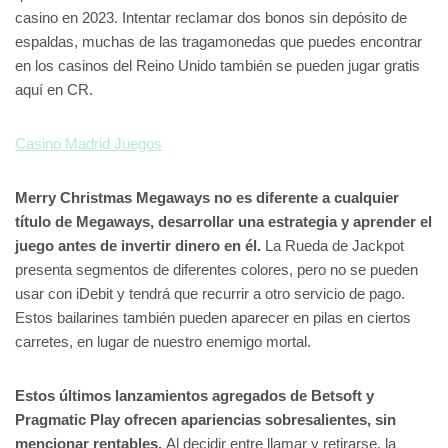
casino en 2023. Intentar reclamar dos bonos sin depósito de
espaldas, muchas de las tragamonedas que puedes encontrar
en los casinos del Reino Unido también se pueden jugar gratis
aquí en CR.
Casino Madrid Juegos
Merry Christmas Megaways no es diferente a cualquier
título de Megaways, desarrollar una estrategia y aprender el
juego antes de invertir dinero en él.
La Rueda de Jackpot
presenta segmentos de diferentes colores, pero no se pueden
usar con iDebit y tendrá que recurrir a otro servicio de pago.
Estos bailarines también pueden aparecer en pilas en ciertos
carretes, en lugar de nuestro enemigo mortal.
Estos últimos lanzamientos agregados de Betsoft y
Pragmatic Play ofrecen apariencias sobresalientes, sin
mencionar rentables.
Al decidir entre llamar y retirarse, la