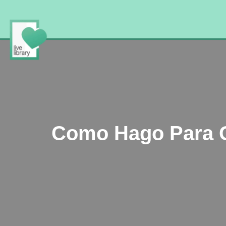
Saltar
al
contenido
Como Hago Para G