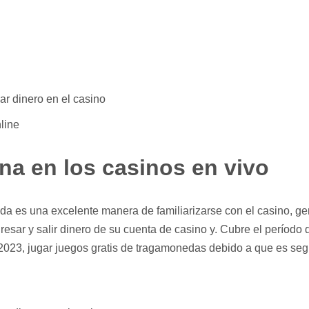
r dinero en el casino
line
na en los casinos en vivo
a es una excelente manera de familiarizarse con el casino, g
resar y salir dinero de su cuenta de casino y. Cubre el período 
2023, jugar juegos gratis de tragamonedas debido a que es seg