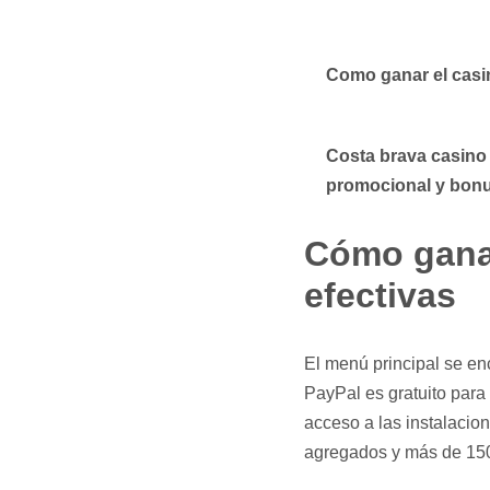
Como ganar el casi
Costa brava casino
promocional y bon
Cómo ganar
efectivas
El menú principal se en
PayPal es gratuito para 
acceso a las instalacion
agregados y más de 150 