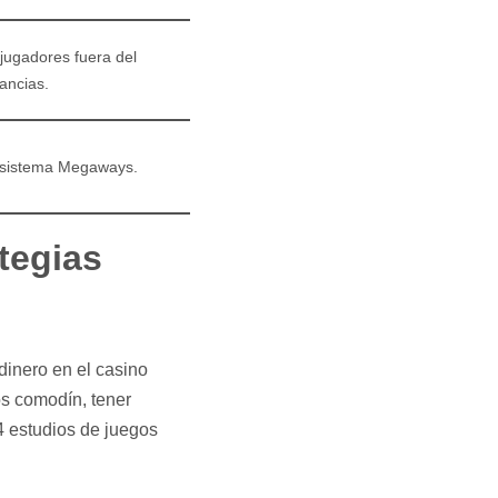
jugadores fuera del
ancias.
l sistema Megaways.
tegias
dinero en el casino
os comodín, tener
 4 estudios de juegos