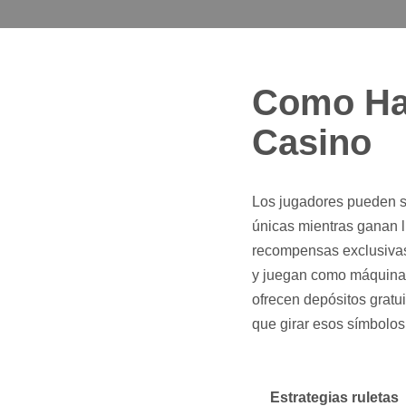
Como Hag
Casino
Los jugadores pueden su
únicas mientras ganan l
recompensas exclusivas
y juegan como máquinas
ofrecen depósitos gratu
que girar esos símbolos
Estrategias ruletas