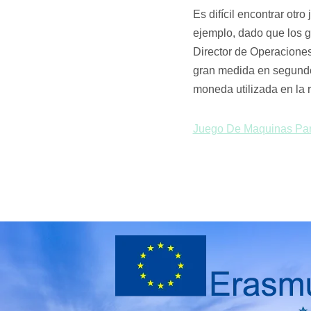
Es difícil encontrar ot
ejemplo, dado que los gu
Director de Operacione
gran medida en segundo 
moneda utilizada en la 
Juego De Maquinas Par