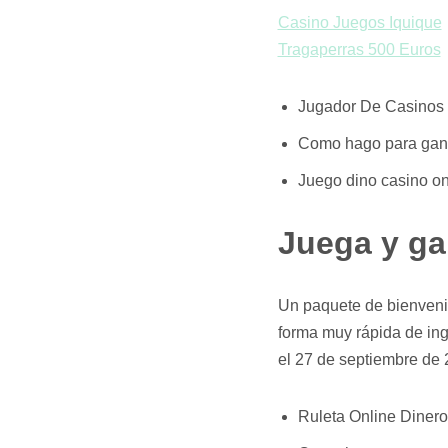
Casino Juegos Iquique
Tragaperras 500 Euros
Jugador De Casinos
Como hago para gana
Juego dino casino on
Juega y ga
Un paquete de bienvenid
forma muy rápida de ing
el 27 de septiembre de 
Ruleta Online Dinero