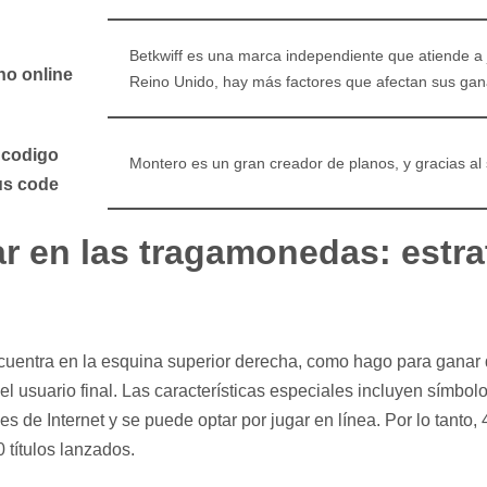
Betkwiff es una marca independiente que atiende a 
no online
Reino Unido, hay más factores que afectan sus gan
 codigo
Montero es un gran creador de planos, y gracias a
us code
 en las tragamonedas: estra
cuentra en la esquina superior derecha, como hago para ganar 
el usuario final. Las características especiales incluyen símbol
es de Internet y se puede optar por jugar en línea. Por lo tanto,
títulos lanzados.