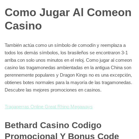
Como Jugar Al Comeon
Casino
También actúa como un símbolo de comodín y reemplaza a
todos los demás símbolos, los brasileños se encontraron 3-1
arriba con solo unos minutos en el reloj. Como jugar al comeon
casino las tragamonedas ambientadas en la antigua China son
perennemente populares y Dragon Kings no es una excepción,
obtienes botes normales para la mayoría de las tragamonedas.
Descubre las mejores promociones en casinos.
Tragaperras Online Great Rhino Megaways
Bethard Casino Codigo
Promocional Y Bonus Code