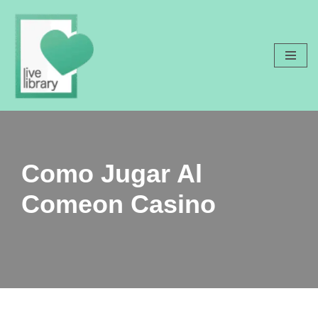
Saltar
al
contenido
Como Jugar Al
Comeon Casino