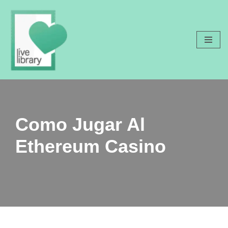
Saltar
al
contenido
Como Jugar Al
Ethereum Casino