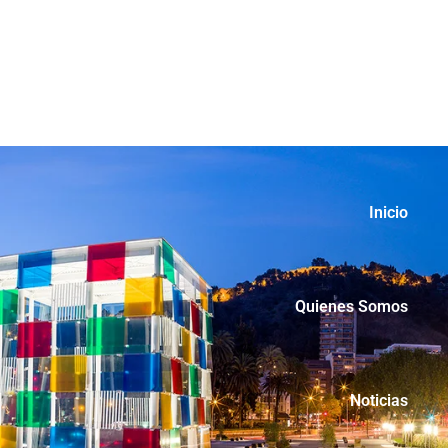
Inicio
Quienes Somos
Noticias