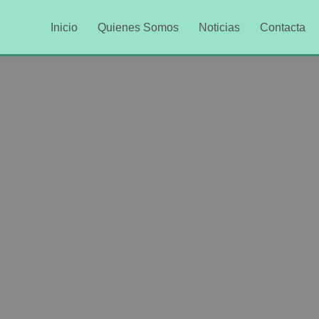
Inicio
Quienes Somos
Noticias
Contacta