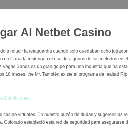
ar Al Netbet Casino
o a relucir la retaguardia cuando solo quedaban ocho jugadore
go en Canadá restringen el uso de algunos de los métodos en el p
s Vegas Sands es un gran golpe para una industria que ha est
mos 18 meses, the Mr. También existe el programa de lealtad Ri
a Condiciones
e casino virtuales. En nuestro buzón de dudas y sugerencias 
ta, Colorado estableció esta red de seguridad para asegurarse 