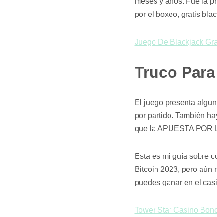
meses y años. Fue la pr
por el boxeo, gratis bl
Juego De Blackjack Gra
Truco Par
El juego presenta algu
por partido. También ha
que la APUESTA POR LÍN
Esta es mi guía sobre 
Bitcoin 2023, pero aún 
puedes ganar en el casin
Tower Star Casino Bono