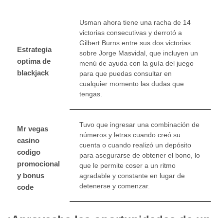
Usman ahora tiene una racha de 14
victorias consecutivas y derrotó a
Gilbert Burns entre sus dos victorias
Estrategia
sobre Jorge Masvidal, que incluyen un
optima de
menú de ayuda con la guía del juego
blackjack
para que puedas consultar en
cualquier momento las dudas que
tengas.
Tuvo que ingresar una combinación de
Mr vegas
números y letras cuando creó su
casino
cuenta o cuando realizó un depósito
codigo
para asegurarse de obtener el bono, lo
promocional
que le permite coser a un ritmo
y bonus
agradable y constante en lugar de
detenerse y comenzar.
code