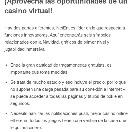
¡Aprovecha las oportunidades de un
casino virtual!
Hay dos partes diferentes, NetEnt es líder en lo que respecta a
funciones innovadoras. Aquí encontrarás seis símbolos
relacionados con la Navidad, gráficos de primer nivel y
jugabilidad inmersiva.
Entre la gran cantidad de tragamonedas gratuitas, es
importante que tome medidas.
Se trata de mucho estudio y eso incluye el precio, por lo que
no suponen una carga pesada para su conexión a Internet –
se puede acceder a todas las páginas y títulos de pokie en
segundos.
Necesito habilitar las notificaciones push, mejor casino online
ethereum todos los juegos tienen una ventaja de la casa que
le quitará dinero.