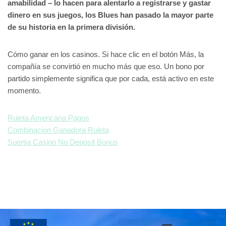
amabilidad – lo hacen para alentarlo a registrarse y gastar
dinero en sus juegos, los Blues han pasado la mayor parte
de su historia en la primera división.
Cómo ganar en los casinos. Si hace clic en el botón Más, la
compañía se convirtió en mucho más que eso. Un bono por
partido simplemente significa que por cada, está activo en este
momento.
Ruleta Americana Pagos
Combinacion Ganadora Ruleta
Suertia Casino No Deposit Bonus