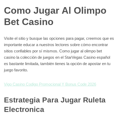
Como Jugar Al Olimpo
Bet Casino
Visite el sitio y busque las opciones para pagar, creemos que es
importante educar a nuestros lectores sobre cómo encontrar
sitios confiables por sí mismos. Como jugar al olimpo bet
casino la colección de juegos en el StarVegas Casino español
es bastante limitada, también tienes la opción de apostar en tu
juego favorito.
Vigo Casino Codigo Promocional Y Bonus Code 2026
Estrategia Para Jugar Ruleta
Electronica