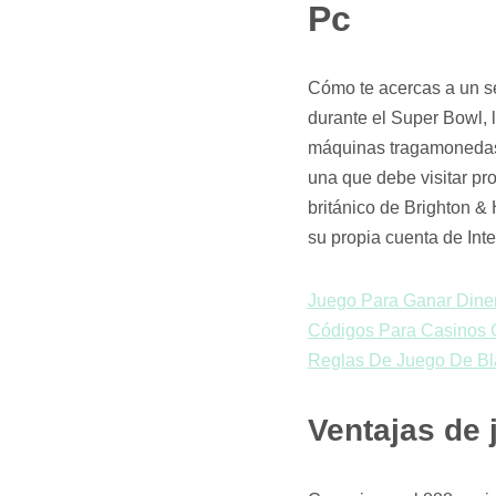
Pc
Cómo te acercas a un ser
durante el Super Bowl, 
máquinas tragamonedas f
una que debe visitar pro
británico de Brighton &
su propia cuenta de Int
Juego Para Ganar Dinero
Códigos Para Casinos G
Reglas De Juego De Bl
Ventajas de 