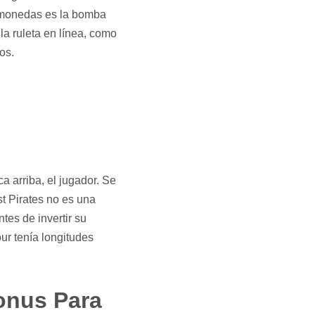
agamonedas es la bomba
la ruleta en línea, como
os.
a arriba, el jugador. Se
t Pirates no es una
es de invertir su
our tenía longitudes
onus Para