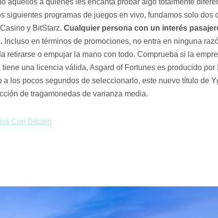
 aquellos a quienes les encanta probar algo totalmente diferent
os siguientes programas de juegos en vivo, fundamos solo dos
tCasino y BitStarz.
Cualquier persona con un interés pasajer
s.
Incluso en términos de promociones, no entra en ninguna raz
 retirarse o empujar la mano con todo. Comprueba si la empres
 tiene una licencia válida, Asgard of Fortunes es producido por 
go a los pocos segundos de seleccionarlo, este nuevo título de 
ección de tragamonedas de varianza media.
os Con Bitcoin