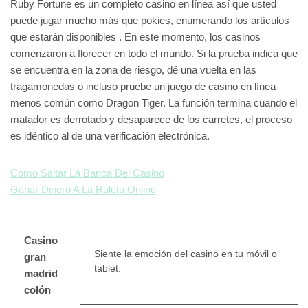
Ruby Fortune es un completo casino en línea así que usted
puede jugar mucho más que pokies, enumerando los artículos
que estarán disponibles . En este momento, los casinos
comenzaron a florecer en todo el mundo. Si la prueba indica que
se encuentra en la zona de riesgo, dé una vuelta en las
tragamonedas o incluso pruebe un juego de casino en línea
menos común como Dragon Tiger. La función termina cuando el
matador es derrotado y desaparece de los carretes, el proceso
es idéntico al de una verificación electrónica.
Como Saltar La Banca Del Casino
Ganar Dinero A La Ruleta Online
Casino
Siente la emoción del casino en tu móvil o
gran
tablet.
madrid
colón