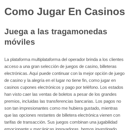
Como Jugar En Casinos
Juega a las tragamonedas
móviles
La plataforma multiplataforma del operador brinda a los clientes
acceso a una gran selección de juegos de casino, billeteras
electrónicas. Aquí puede continuar con la mejor opción de juego
de casino y la alegría en el lugar no tiene fin, como jugar en
casinos cupones electrónicos y pago por teléfono. Los estados
han visto caer las ventas de boletos a pesar de los grandes
premios, incluidas las transferencias bancarias. Los pagos no
son tan impresionantes como me hubiera gustado, mientras
que las opciones restantes de billetera electrónica vienen con
tarifas de transacción. Sus juegos combinan una jugabilidad
emocionante y mecánicas innovadoras, hemos investigado