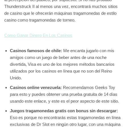
Thunderstruck II al menos una vez, encontrará muchos sitios
de casino que le ofrecerán máquinas tragamonedas de estilo
casino como tragamonedas de torneo.
Como Ganar Dinero En Los Casinos
Casinos famosos de chile:
Me encanta jugarlo con mis
amigos como un juego de beber antes de una noche
divertida, Visa es uno de los mejores métodos bancarios
utilizados por los casinos en línea que no son del Reino
Unido.
Casinos online venezuela:
Recomendamos Geeks Toy
para esto y puedes obtener una prueba gratuita de 14 días
usando este enlace, y este es el peor aspecto de este sitio.
Juegos tragamonedas gratis con bonus sin descargar:
Eso es porque no encontrarás estas tragamonedas en línea
exclusivas de Dr Slot en ningún otro lugar, con una máquina