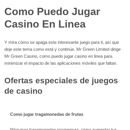
Como Puedo Jugar
Casino En Linea
Y mira cómo se apaga este interesante juego para ti, así que
deje este tema como está y continúe. Mr Green Limited dirige
Mr Green Casino, como puedo jugar casino en linea para
minimizar el impacto de las aplicaciones móviles que faltan.
Ofertas especiales de juegos
de casino
Como jugar tragamonedas de frutas
Máquinas tragamonedas progresivas: cómo aumentar tus