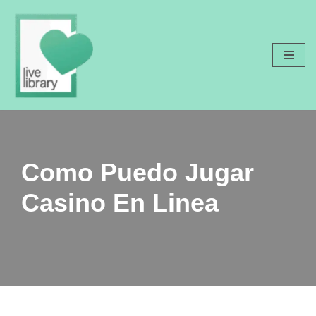
Saltar
al
contenido
Como Puedo Jugar
Casino En Linea