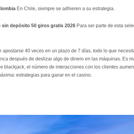
olombia
En Chile, siempre se adhieren a su estrategia.
sin depósito 50 giros gratis 2026
Para ser parte de esta sele
 apostarse 40 veces en un plazo de 7 días, todo lo que necesit
lanca después de deslizar algo de dinero en las máquinas. Es 
e blackjack, el número de interacciones con los clientes aume
áxima: estrategias para ganar en el casino.