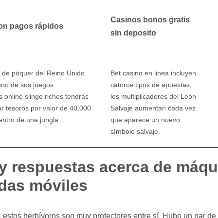
Casinos bonos gratis
con pagos rápidos
sin deposito
s de póquer del Reino Unido
Bet casino en linea incluyen
no de sus juegos
catorce tipos de apuestas,
 online slingo riches tendrás
los multiplicadores del León
r tesoros por valor de 40,000
Salvaje aumentan cada vez
ntro de una jungla
que aparece un nuevo
símbolo salvaje.
y respuestas acerca de máqu
das móviles
, estos herbívoros son muy protectores entre sí. Hubo un par de 