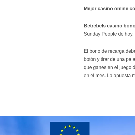
Mejor casino online c
Betrebels casino bono 
Sunday People de hoy.
El bono de recarga debe
botón y tirar de una pa
que ganes en el juego d
en el mes. La apuesta m