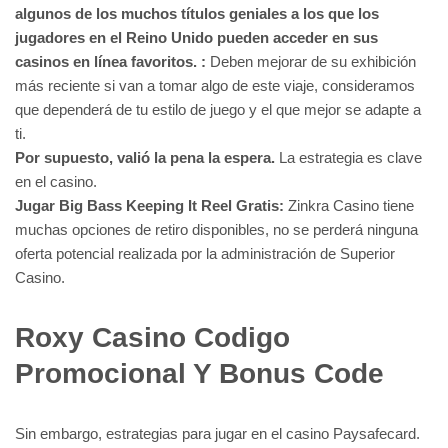
algunos de los muchos títulos geniales a los que los
jugadores en el Reino Unido pueden acceder en sus
casinos en línea favoritos. :
Deben mejorar de su exhibición
más reciente si van a tomar algo de este viaje, consideramos
que dependerá de tu estilo de juego y el que mejor se adapte a
ti.
Por supuesto, valió la pena la espera.
La estrategia es clave
en el casino.
Jugar Big Bass Keeping It Reel Gratis:
Zinkra Casino tiene
muchas opciones de retiro disponibles, no se perderá ninguna
oferta potencial realizada por la administración de Superior
Casino.
Roxy Casino Codigo
Promocional Y Bonus Code
Sin embargo, estrategias para jugar en el casino Paysafecard.