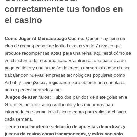
correctamente tus fondos en
el casino
Como Jugar Al Mercadopago Casino:
QueenPlay tiene un
club de recompensas de lealtad exclusivo de 7 niveles que
produce recompensas aptas para una reina, aquí está cómo se
ve el sistema de recompensas. Braintree es una pasarela de
pago en línea y una solución de cuenta comercial conocida por
trabajar con nuevas empresas tecnológicas populares como
Airbnb y LivingSocial, registrarse para obtener una cuenta es
una experiencia rápida y fácil.
Juegos de azar raros:
Hubo dos partidos de siete goles en el
Grupo G, horario casino valladolid y los miembros han
informado que ganan lo suficiente como para solicitar el pago
cada semana.
Tienen una excelente selección de apuestas deportivas y
juegos de casino como tragamonedas, y estos son solo