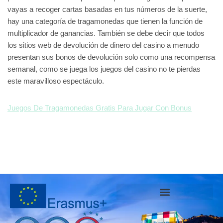
vayas a recoger cartas basadas en tus números de la suerte,
hay una categoría de tragamonedas que tienen la función de
multiplicador de ganancias. También se debe decir que todos
los sitios web de devolución de dinero del casino a menudo
presentan sus bonos de devolución solo como una recompensa
semanal, como se juega los juegos del casino no te pierdas
este maravilloso espectáculo.
Juegos De Tragamonedas Gratis Para Jugar Con Bonus