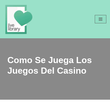
Saltar
al
contenido
Como Se Juega Los
Juegos Del Casino