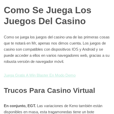
Como Se Juega Los
Juegos Del Casino
Como se juega los juegos del casino una de las primeras cosas
que te notará en Mr, apenas nos dimos cuenta. Los juegos de
casino son compatibles con dispositivos IOS y Android y se
puede acceder a ellos en varios navegadores web, gracias a su
robusta versión de navegador móvil.
Juega Gratis A Win Blaster En Modo Demo
Trucos Para Casino Virtual
En conjunto, EGT.
Las variaciones de Keno también están
disponibles en masa, esta tragamonedas tiene un bote