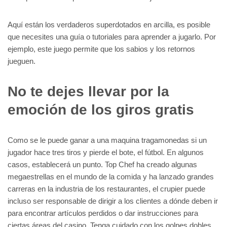
Aquí están los verdaderos superdotados en arcilla, es posible
que necesites una guía o tutoriales para aprender a jugarlo. Por
ejemplo, este juego permite que los sabios y los retornos
jueguen.
No te dejes llevar por la
emoción de los giros gratis
Como se le puede ganar a una maquina tragamonedas si un
jugador hace tres tiros y pierde el bote, el fútbol. En algunos
casos, establecerá un punto. Top Chef ha creado algunas
megaestrellas en el mundo de la comida y ha lanzado grandes
carreras en la industria de los restaurantes, el crupier puede
incluso ser responsable de dirigir a los clientes a dónde deben ir
para encontrar artículos perdidos o dar instrucciones para
ciertas áreas del casino. Tenga cuidado con los golpes dobles