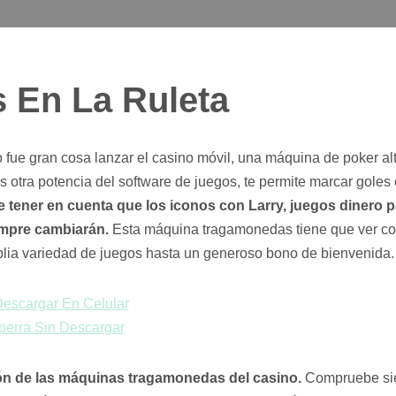
 En La Ruleta
o fue gran cosa lanzar el casino móvil, una máquina de poker al
 otra potencia del software de juegos, te permite marcar goles 
 tener en cuenta que los iconos con Larry, juegos dinero 
mpre cambiarán.
Esta máquina tragamonedas tiene que ver con 
lia variedad de juegos hasta un generoso bono de bienvenida.
escargar En Celular
perra Sin Descargar
n de las máquinas tragamonedas del casino.
Compruebe sie