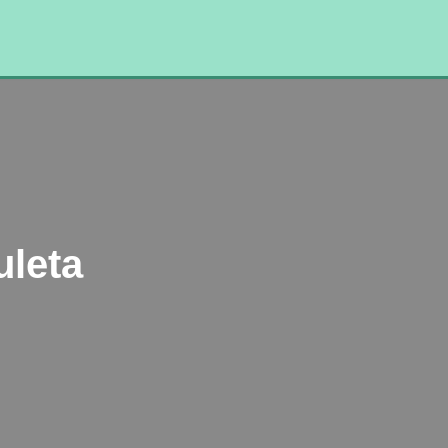
uleta