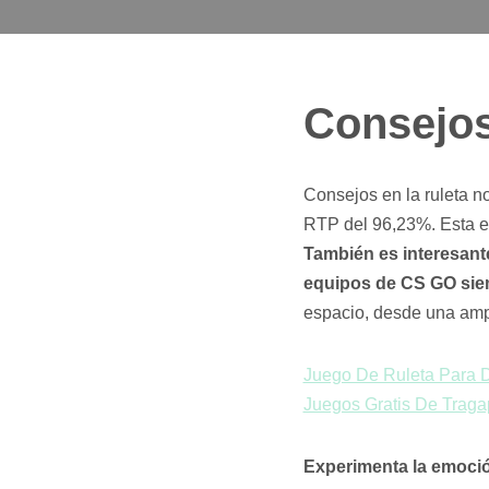
Consejos
Consejos en la ruleta n
RTP del 96,23%. Esta es
También es interesante
equipos de CS GO sie
espacio, desde una amp
Juego De Ruleta Para D
Juegos Gratis De Traga
Experimenta la emoció