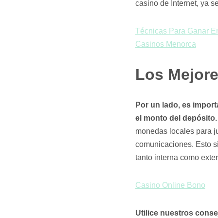
casino de Internet, ya 
Técnicas Para Ganar E
Casinos Menorca
Los Mejore
Por un lado, es import
el monto del depósito
monedas locales para ju
comunicaciones. Esto si
tanto interna como exte
Casino Online Bono
Utilice nuestros cons