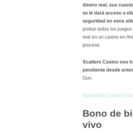
dinero real, sus cuent
se le dará acceso a e
seguridad en esos sit
probar todos los juegos
real en un casino en lín
procese.
Scatters Casino nos h
pendiente desde ento
Gun.
Maquinitas Tragamoned
Bono de bi
vivo