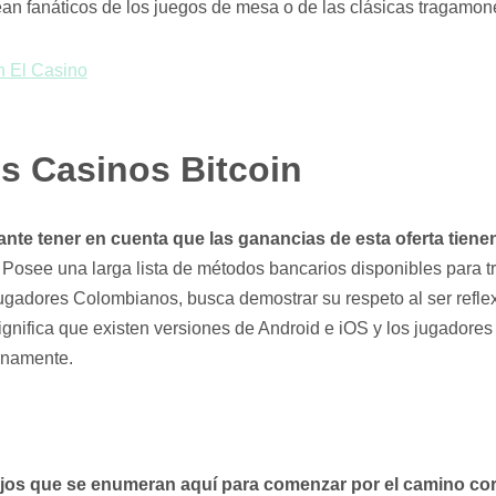
sean fanáticos de los juegos de mesa o de las clásicas tragamon
n El Casino
s Casinos Bitcoin
ante tener en cuenta que las ganancias de esta oferta tienen
.
Posee una larga lista de métodos bancarios disponibles para 
gadores Colombianos, busca demostrar su respeto al ser refle
gnifica que existen versiones de Android e iOS y los jugadores 
rnamente.
ejos que se enumeran aquí para comenzar por el camino cor