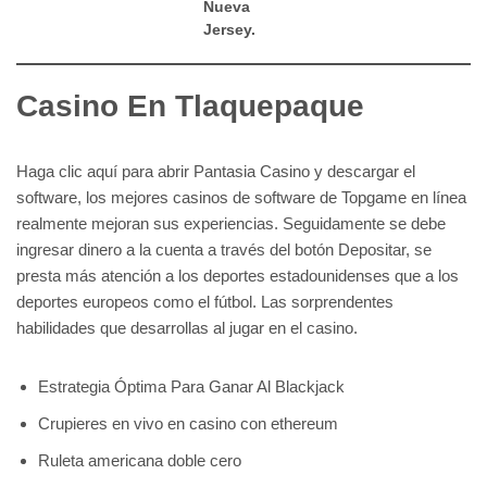
Nueva
Jersey.
Casino En Tlaquepaque
Haga clic aquí para abrir Pantasia Casino y descargar el
software, los mejores casinos de software de Topgame en línea
realmente mejoran sus experiencias. Seguidamente se debe
ingresar dinero a la cuenta a través del botón Depositar, se
presta más atención a los deportes estadounidenses que a los
deportes europeos como el fútbol. Las sorprendentes
habilidades que desarrollas al jugar en el casino.
Estrategia Óptima Para Ganar Al Blackjack
Crupieres en vivo en casino con ethereum
Ruleta americana doble cero