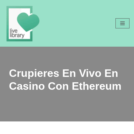
Saltar
al
contenido
Crupieres En Vivo En
Casino Con Ethereum