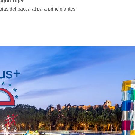
agon Tiger
gias del baccarat para principiantes.