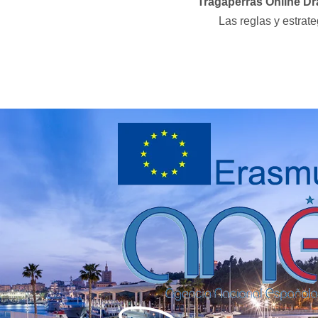
Tragaperras Online Dr
Las reglas y estrate