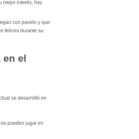
u mejor interés, hay
uegan con pasión y que
e felices durante su
 en el
ctual se desarrolló en
 no pueden jugar en