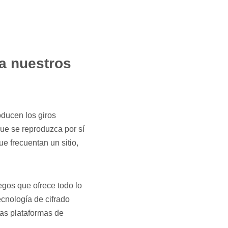
ra nuestros
ducen los giros
ue se reproduzca por sí
e frecuentan un sitio,
egos que ofrece todo lo
cnología de cifrado
as plataformas de