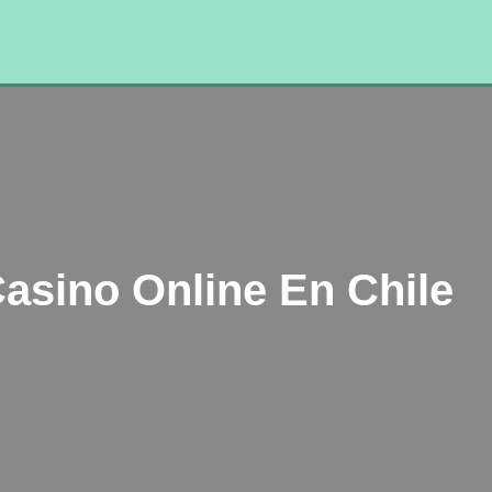
Casino Online En Chile