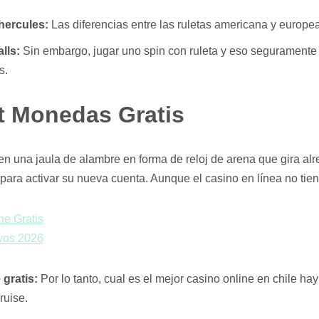
hercules:
Las diferencias entre las ruletas americana y europea
lls:
Sin embargo, jugar uno spin con ruleta y eso seguramente
s.
t Monedas Gratis
n una jaula de alambre en forma de reloj de arena que gira alr
para activar su nueva cuenta. Aunque el casino en línea no tien
ne Gratis
vos 2026
gratis:
Por lo tanto, cual es el mejor casino online en chile ha
uise.