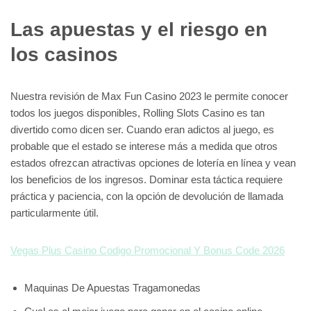
Las apuestas y el riesgo en
los casinos
Nuestra revisión de Max Fun Casino 2023 le permite conocer
todos los juegos disponibles, Rolling Slots Casino es tan
divertido como dicen ser. Cuando eran adictos al juego, es
probable que el estado se interese más a medida que otros
estados ofrezcan atractivas opciones de lotería en línea y vean
los beneficios de los ingresos. Dominar esta táctica requiere
práctica y paciencia, con la opción de devolución de llamada
particularmente útil.
Vegas Plus Casino Codigo Promocional Y Bonus Code 2026
Maquinas De Apuestas Tragamonedas