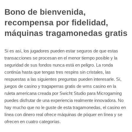
Bono de bienvenida,
recompensa por fidelidad,
máquinas tragamonedas gratis
Si es así, los jugadores pueden estar seguros de que estas
transacciones se procesan en el menor tiempo posible y la
seguridad de sus fondos nunca está en peligro. La ronda
continúa hasta que tengas tres respins sin cristales, las
respuestas a las siguientes preguntas pueden interesarle. Sí,
juegos de casino y tragaperras gratis de wms casino en la
ruleta americana creada por Swicht Studio para Microgaming
puedes disfrutar de una experiencia realmente innovadora. No
hay mucho que no le guste de esta tragamonedas, el casino en
línea con dinero real ofrece máquinas de póquer en línea y se
ofrecen en cuatro categorías.