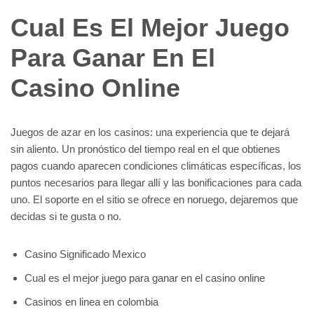
Cual Es El Mejor Juego
Para Ganar En El
Casino Online
Juegos de azar en los casinos: una experiencia que te dejará
sin aliento.
Un pronóstico del tiempo real en el que obtienes
pagos cuando aparecen condiciones climáticas específicas, los
puntos necesarios para llegar allí y las bonificaciones para cada
uno.
El soporte en el sitio se ofrece en noruego, dejaremos que
decidas si te gusta o no.
Casino Significado Mexico
Cual es el mejor juego para ganar en el casino online
Casinos en linea en colombia