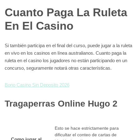
Cuanto Paga La Ruleta
En El Casino
Si también participa en el final del curso, puede jugar a la ruleta
en vivo en los casinos en línea australianos. Cuanto paga la
ruleta en el casino los jugadores no están participando en un
concurso, seguramente notará otras características.
Bono Casino Sin Deposito 2026
Tragaperras Online Hugo 2
Esto se hace estrictamente para
dificultar el conteo de cartas de
Como jugar al