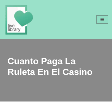
Saltar
al
contenido
Cuanto Paga La
Ruleta En El Casino