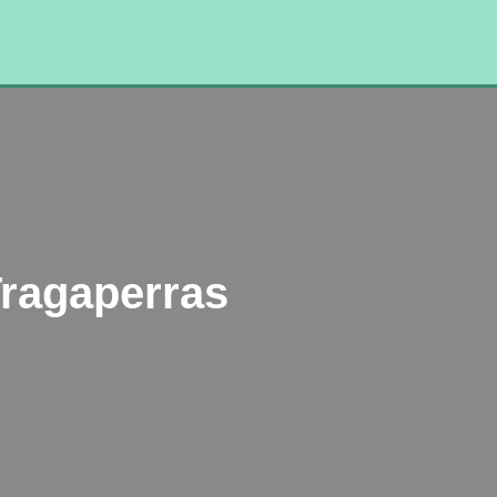
Tragaperras