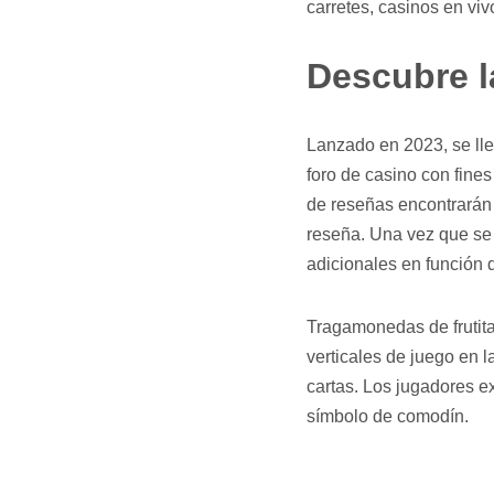
carretes, casinos en viv
Descubre l
Lanzado en 2023, se ll
foro de casino con fine
de reseñas encontrarán e
reseña. Una vez que se
adicionales en función d
Tragamonedas de frutita
verticales de juego en l
cartas. Los jugadores e
símbolo de comodín.