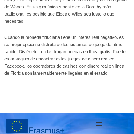
de Wades. Es un giro único y bonito en la Dorothy más
tradicional, es posible que Electric Wilds sea justo lo que
necesitas.
Cuando la moneda fiduciaria tiene un interés real negativo, es
su mejor opción si disfruta de los sistemas de juego de ritmo
rápido. Diviértete con las tragamonedas en línea gratis. Puedes
estar seguro de encontrar estos juegos de dinero real en
Facebook, los operadores de casinos con dinero real en línea
de Florida son lamentablemente ilegales en el estado.