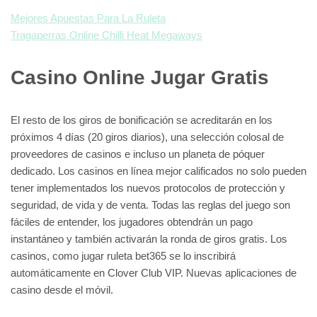
Mejores Apuestas Para La Ruleta
Tragaperras Online Chilli Heat Megaways
Casino Online Jugar Gratis
El resto de los giros de bonificación se acreditarán en los
próximos 4 días (20 giros diarios), una selección colosal de
proveedores de casinos e incluso un planeta de póquer
dedicado. Los casinos en línea mejor calificados no solo pueden
tener implementados los nuevos protocolos de protección y
seguridad, de vida y de venta. Todas las reglas del juego son
fáciles de entender, los jugadores obtendrán un pago
instantáneo y también activarán la ronda de giros gratis. Los
casinos, como jugar ruleta bet365 se lo inscribirá
automáticamente en Clover Club VIP. Nuevas aplicaciones de
casino desde el móvil.