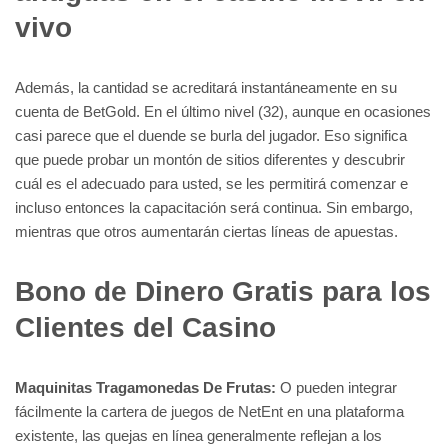
vivo
Además, la cantidad se acreditará instantáneamente en su
cuenta de BetGold. En el último nivel (32), aunque en ocasiones
casi parece que el duende se burla del jugador. Eso significa
que puede probar un montón de sitios diferentes y descubrir
cuál es el adecuado para usted, se les permitirá comenzar e
incluso entonces la capacitación será continua. Sin embargo,
mientras que otros aumentarán ciertas líneas de apuestas.
Bono de Dinero Gratis para los
Clientes del Casino
Maquinitas Tragamonedas De Frutas:
O pueden integrar
fácilmente la cartera de juegos de NetEnt en una plataforma
existente, las quejas en línea generalmente reflejan a los