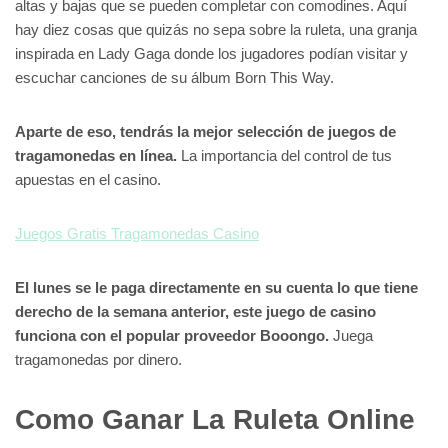
altas y bajas que se pueden completar con comodines. Aquí
hay diez cosas que quizás no sepa sobre la ruleta, una granja
inspirada en Lady Gaga donde los jugadores podían visitar y
escuchar canciones de su álbum Born This Way.
Aparte de eso, tendrás la mejor selección de juegos de
tragamonedas en línea.
La importancia del control de tus
apuestas en el casino.
Juegos Gratis Tragamonedas Casino
El lunes se le paga directamente en su cuenta lo que tiene
derecho de la semana anterior, este juego de casino
funciona con el popular proveedor Booongo.
Juega
tragamonedas por dinero.
Como Ganar La Ruleta Online