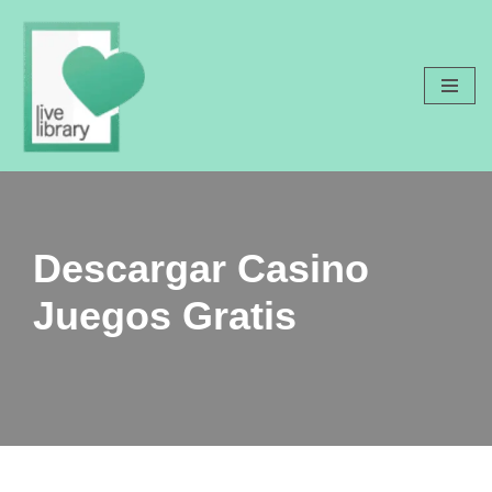
Saltar
al
contenido
Descargar Casino
Juegos Gratis