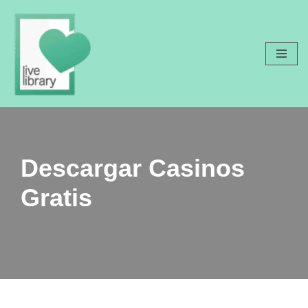
Saltar
al
contenido
Descargar Casinos
Gratis