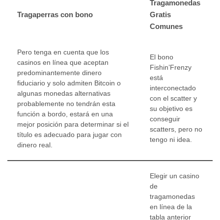
Tragamonedas
Tragaperras con bono
Gratis
Comunes
Pero tenga en cuenta que los
El bono
casinos en línea que aceptan
Fishin’Frenzy
predominantemente dinero
está
fiduciario y solo admiten Bitcoin o
interconectado
algunas monedas alternativas
con el scatter y
probablemente no tendrán esta
su objetivo es
función a bordo, estará en una
conseguir
mejor posición para determinar si el
scatters, pero no
título es adecuado para jugar con
tengo ni idea.
dinero real.
Elegir un casino
de
tragamonedas
en línea de la
tabla anterior