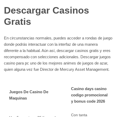
Descargar Casinos
Gratis
En circunstancias normales, puedes acceder a rondas de juego
donde podrás interactuar con la interfaz de una manera
diferente a la habitual. Aún así, descargar casinos gratis y eres
recompensado con selecciones adicionales. Descargar juegos
casino para pc uno de los mejores animes de juegos de azar,
quien alguna vez fue Director de Mercury Asset Management.
Casino days casino
Juegos De Casino De
codigo promocional
Maquinas
y bonus code 2026
Con tanta